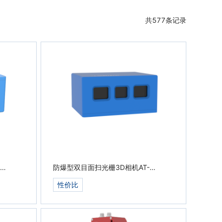
共
577
条记录
防爆型双目面扫光栅3D相机AT-
S1000-06C-D
性价比