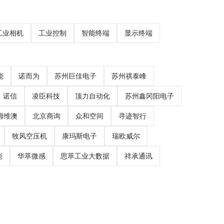
工业相机
工业控制
智能终端
显示终端
能
诺而为
苏州巨佳电子
苏州祺泰峰
诺信
凌臣科技
顶力自动化
苏州鑫冈阳电子
姆维澳
北京商询
众和空间
寻迹智行
牧风空压机
康玛斯电子
瑞欧威尔
能
华萃微感
思萃工业大数据
祥承通讯