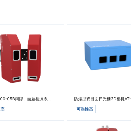
1000-05B间隙、面差检测系
防爆型双目面扫光栅3D相机AT-
S1000-07C-D
性高
可靠性高