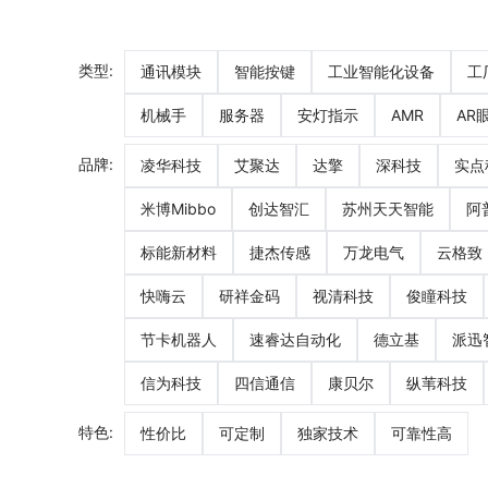
类型
:
通讯模块
智能按键
工业智能化设备
工
机械手
服务器
安灯指示
AMR
AR
品牌
:
凌华科技
艾聚达
达擎
深科技
实点
米博Mibbo
创达智汇
苏州天天智能
阿
标能新材料
捷杰传感
万龙电气
云格致
快嗨云
研祥金码
视清科技
俊瞳科技
节卡机器人
速睿达自动化
德立基
派迅
信为科技
四信通信
康贝尔
纵苇科技
特色
:
性价比
可定制
独家技术
可靠性高