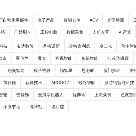
厂自动化零部件
电子产品
智能仓储
AGV
光学检测
眼镜
门禁刷卡
工控电脑
数据采集
人机交互
AI运算
科技
友达数位
普格诺斯
常熟鑫利茗
凌云光
普中智
普奇
亚伯兰
魔仓
宜视智能
多帆智能
江苏华锐频
锐曼智能
榛子物联
福智星
思必驰
厦门振玮
蒂
凯仕德
新算技术
ARGOOZ
锐谷智联
派特纳智能科技
智能
普费勒
云岚宗机器人
优博讯
上海众御
通友智
未来节拍
博特勒
埃尔森