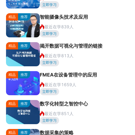
立即学习
智能摄像头技术及应用
精品
推荐
最近在学
839
人
立即学习
揭开数据可视化与管理的链接
精品
推荐
最近在学
813
人
立即学习
FMEA在设备管理中的应用
精品
推荐
最近在学
1659
人
立即学习
数字化转型之智控中心
精品
推荐
最近在学
851
人
立即学习
数据采集的策略
精品
推荐