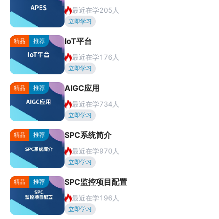
最近在学
205
人
立即学习
IoT平台
精品
推荐
最近在学
176
人
立即学习
AIGC应用
精品
推荐
最近在学
734
人
立即学习
SPC系统简介
精品
推荐
最近在学
970
人
立即学习
SPC监控项目配置
精品
推荐
最近在学
196
人
立即学习