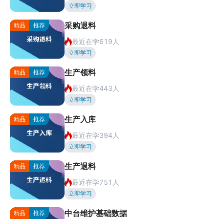
立即学习
采购退料
精品
推荐
最近在学
619
人
立即学习
生产领料
精品
推荐
最近在学
443
人
立即学习
生产入库
精品
推荐
最近在学
394
人
立即学习
生产退料
精品
推荐
最近在学
751
人
立即学习
中台维护基础数据
精品
推荐