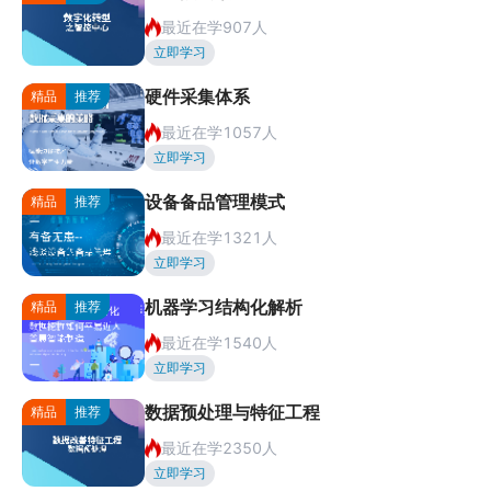
最近在学
907
人
立即学习
硬件采集体系
精品
推荐
最近在学
1057
人
立即学习
设备备品管理模式
精品
推荐
最近在学
1321
人
立即学习
机器学习结构化解析
精品
推荐
最近在学
1540
人
立即学习
数据预处理与特征工程
精品
推荐
最近在学
2350
人
立即学习