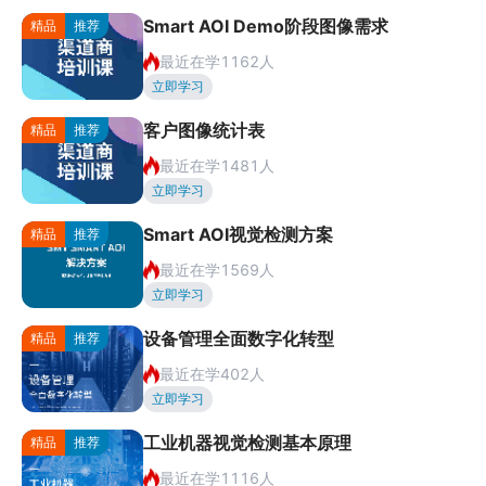
Smart AOI Demo阶段图像需求
精品
推荐
最近在学
1162
人
立即学习
客户图像统计表
精品
推荐
最近在学
1481
人
立即学习
Smart AOI视觉检测方案
精品
推荐
最近在学
1569
人
立即学习
设备管理全面数字化转型
精品
推荐
最近在学
402
人
立即学习
工业机器视觉检测基本原理
精品
推荐
最近在学
1116
人