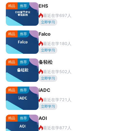
EHS
精品
推荐
最近在学
697
人
立即学习
Falco
精品
推荐
最近在学
180
人
立即学习
备轻松
精品
推荐
最近在学
502
人
立即学习
iADC
精品
推荐
最近在学
721
人
立即学习
AOI
精品
推荐
最近在学
877
人