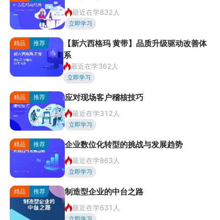
最近在学
832
人
立即学习
【新六西格玛 黄带】品质升级驱动改善体
精品
推荐
系
最近在学
362
人
立即学习
应对现场客户稽核技巧
精品
推荐
最近在学
312
人
立即学习
企业数位化转型的挑战与发展趋势
精品
推荐
最近在学
863
人
立即学习
制造型企业的中台之路
精品
推荐
最近在学
631
人
立即学习