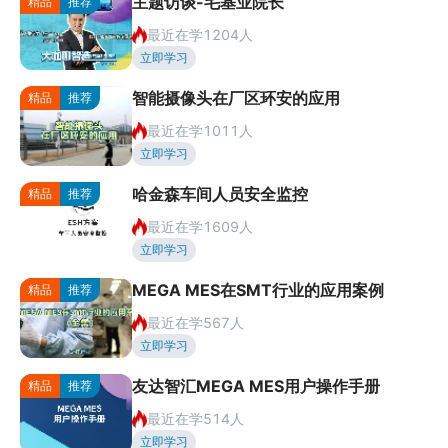
主题访谈-毛基业院长
精品
推荐
最近在学
1204
人
立即学习
智能摄像头在厂区环安的应用
精品
推荐
最近在学
1011
人
立即学习
哈金森车间人员安全监控
精品
推荐
最近在学
1609
人
立即学习
MEGA MES在SMT行业的应用案例
精品
推荐
最近在学
567
人
立即学习
友达智汇MEGA MES用户操作手册
精品
推荐
最近在学
514
人
立即学习